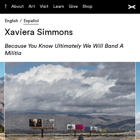
About
Art
Visit
Learn
Give
Shop
English
Español
Xaviera Simmons
Because You Know Ultimately We Will Band A
Militia