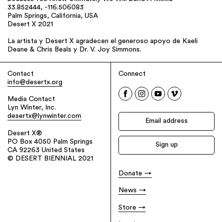
33.852444, -116.506083
Palm Springs, California, USA
Desert X 2021
La artista y Desert X agradecen el generoso apoyo de Kaeli
Deane & Chris Beals y Dr. V. Joy Simmons.
Contact
Connect
info@desertx.org
Media Contact
Lyn Winter, Inc.
desertx@lynwinter.com
Desert X®
PO Box 4050 Palm Springs
CA 92263 United States
© DESERT BIENNIAL 2021
Donate
News
Store