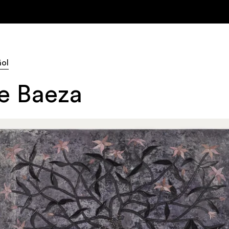
ñol
pe Baeza