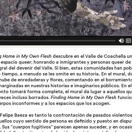
g Home in My Own Flesh
descubre en el Valle de Coachella u
n espacio queer; honrando a inmigrantes y personas queer de
gral del devenir del Valle. Si bien, estas comunidades han pob
tiempo, a menudo se les omite en su historia. En el mural, 
nube de enredaderas y flores, comentando en el borramient
rginadas en nuestras historias e imaginarios públicos. En e
onto tomará forma completa, el mural da lugar a aquellos qu
 veces incluso borrados.
Finding Home in My Own Flesh
funcio
rpos inconformes y a los espacios que los acogen.
 Felipe Baeza es tanto la confrontación de pasados violento
ellos cuyo sentido de persona es definido y puesto en dispu
. Sus “cuerpos fugitivos” parecen apenas suceder, y en ocasi