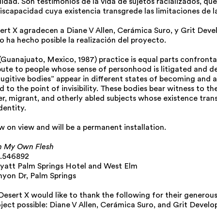
bilidad. Son testimonios de la vida de sujetos racializados, qu
iscapacidad cuya existencia transgrede las limitaciones de l
esert X agradecen a Diane V Allen, Cerámica Suro, y Grit De
 ha hecho posible la realización del proyecto.
(Guanajuato, Mexico, 1987) practice is equal parts confronta
ibute to people whose sense of personhood is litigated and d
fugitive bodies” appear in different states of becoming and a
 to the point of invisibility. These bodies bear witness to the
er, migrant, and otherly abled subjects whose existence tran
dentity.
w on view and will be a permanent installation.
n My Own Flesh
6.546892
yatt Palm Springs Hotel and West Elm
yon Dr, Palm Springs
Desert X would like to thank the following for their generous
oject possible: Diane V Allen, Cerámica Suro, and Grit Devel