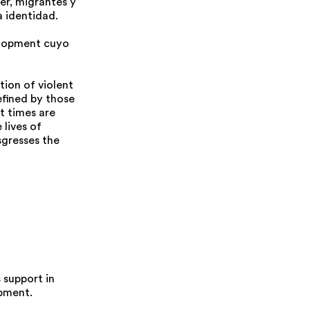
eer, migrantes y
a identidad.
velopment cuyo
tion of violent
efined by those
t times are
 lives of
sgresses the
 support in
opment.