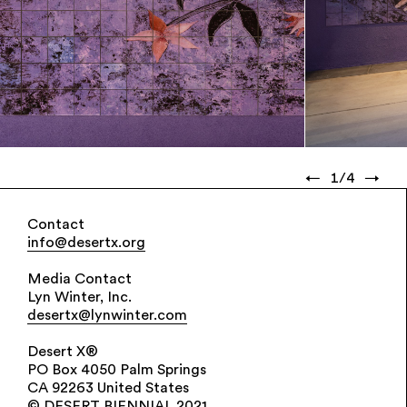
←
1
/
4
→
Contact
info@desertx.org
Media Contact
Lyn Winter, Inc.
desertx@lynwinter.com
Desert X®
PO Box 4050 Palm Springs
CA 92263 United States