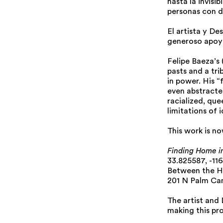
hasta la invisi
personas con d
El artista y D
generoso apoyo
Felipe Baeza’s 
pasts and a tr
in power. His “
even abstracted
racialized, que
limitations of i
This work is no
Finding Home i
33.825587, -11
Between the H
201 N Palm Can
The artist and 
making this pr