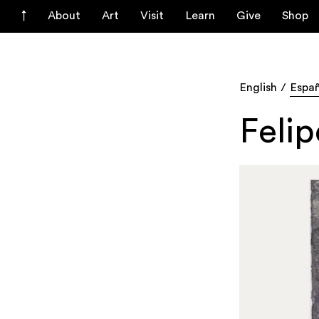
About
Art
Visit
Learn
Give
Shop
English
Espa
Feli