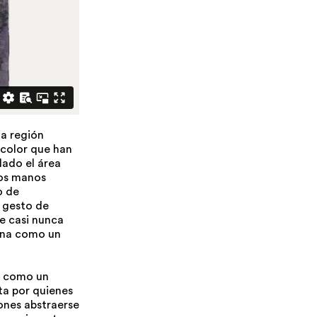
na región
 color que han
lado el área
dos manos
o de
l gesto de
e casi nunca
na como un
s como un
ta por quienes
ones abstraerse