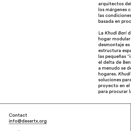
arquitectos del
los márgenes co
las condicione
basada en pro
La
Khudi Bari
d
hogar modular 
desmontaje es 
estructura espa
las pequeñas “
el delta de Beng
a menudo se des
hogares.
Khudi
soluciones para
proyecto en el
para procurar 
Contact
info@desertx.org