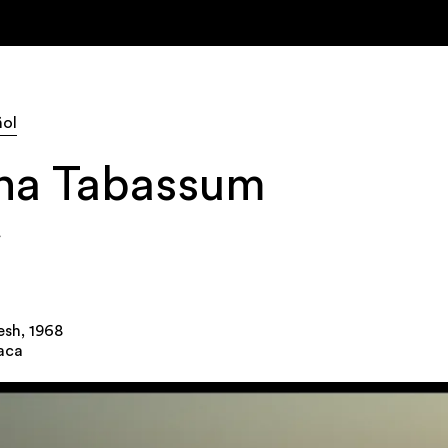
ñol
na Tabassum
sh, 1968
aca