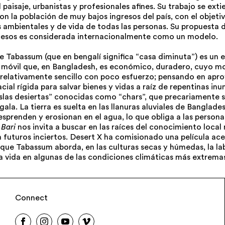
 paisaje, urbanistas y profesionales afines. Su trabajo se ext
n la población de muy bajos ingresos del país, con el objeti
s ambientales y de vida de todas las personas. Su propuesta 
cesos es considerada internacionalmente como un modelo.
e Tabassum (que en bengalí significa “casa diminuta”) es un 
móvil que, en Bangladesh, es económico, duradero, cuyo mo
relativamente sencillo con poco esfuerzo; pensando en apr
cial rígida para salvar bienes y vidas a raíz de repentinas in
islas desiertas” conocidas como “chars”, que precariamente 
ala. La tierra es suelta en las llanuras aluviales de Bangladesh
prenden y erosionan en el agua, lo que obliga a las personas
 Bari
nos invita a buscar en las raíces del conocimiento local
 futuros inciertos. Desert X ha comisionado una película ace
 que Tabassum aborda, en las culturas secas y húmedas, la la
la vida en algunas de las condiciones climáticas más extrem
Connect