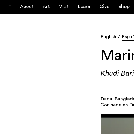
About
Art
Visit
Learn
Give
Shop
English
Espa
Mari
Khudi Bari
Daca, Banglade
Con sede en D