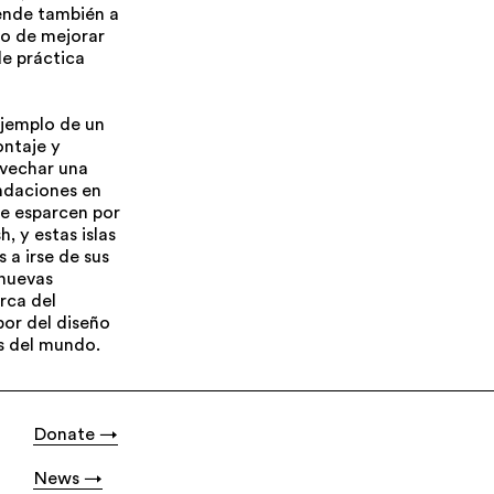
iende también a
vo de mejorar
de práctica
ejemplo de un
ntaje y
ovechar una
undaciones en
se esparcen por
, y estas islas
 a irse de sus
 nuevas
rca del
bor del diseño
as del mundo.
Donate
News