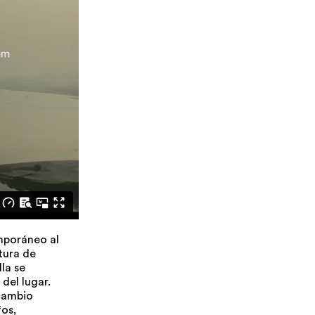
mporáneo al
tura de
la se
del lugar.
 cambio
os,