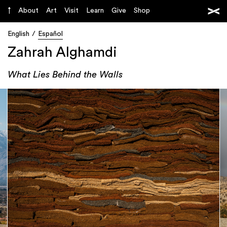
About
Art
Visit
Learn
Give
Shop
English
Español
Zahrah Alghamdi
What Lies Behind the Walls