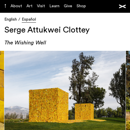
About
Art
Visit
Learn
Give
Shop
English
Español
Serge Attukwei Clottey
The Wishing Well