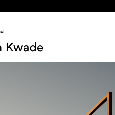
ñol
ja Kwade