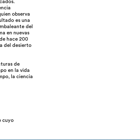
icados.
encia
quien observa
ultado es una
tambaleante del
rma en nuevas
 de hace 200
ia del desierto
cturas de
po en la vida
po, la ciencia
e cuyo