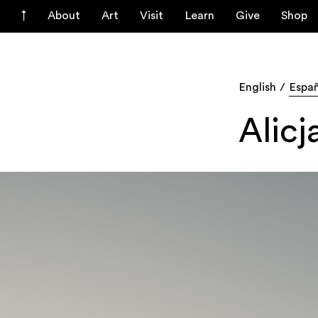
About
Art
Visit
Learn
Give
Shop
English
Espa
Alic