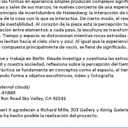
 las formas en apariencia simples producen complejos signif
s y sales de sus marcos, te vuelves conciente de una experi
principio de incertidumbre de Heisenberg: la interacción de 
 de la cosa con la que se interactúa. De cierto modo, el res
 de inestabilidad. Al corazón de la pieza está la percepción 
lación entre elementos; a cada paso, la escultura se transfo
 Tiempo y espacio se distorsionan mientras rocas extraídas
s levitan hacia el cielo claro y azul. Al igual que la experienc
, compuesta principalmente de vacío, se llena de significado.
ve y trabaja en Berlín. Kwade investiga y cuestiona las estru
d y nuestra sociedad, reflexiona sobre la percepción del tiem
práctica se fundamenta en conceptos como el espacio, el tiem
 dando forma a objetos escultóricos, video y fotografía.
iternal clouds)
6.411889
Run Road Sky Valley, CA 92242
sert X agradecen a Richard Mille, 303 Gallery y König Galeri
 ha hecho posible la realización del proyecto.