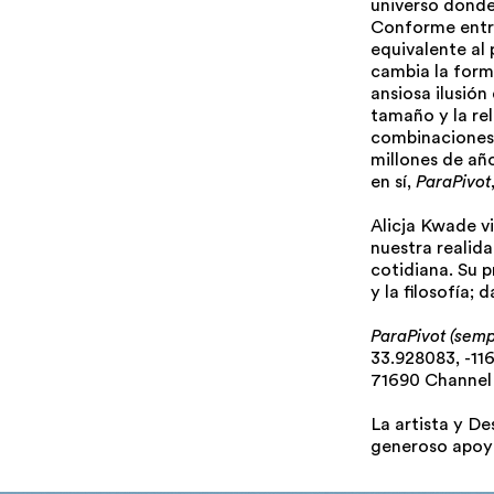
universo donde
Conforme entra
equivalente al 
cambia la forma
ansiosa ilusión
tamaño y la re
combinaciones.
millones de año
en sí,
ParaPivot
Alicja Kwade vi
nuestra realida
cotidiana. Su 
y la filosofía;
ParaPivot (semp
33.928083, -11
71690 Channel 
La artista y De
generoso apoyo